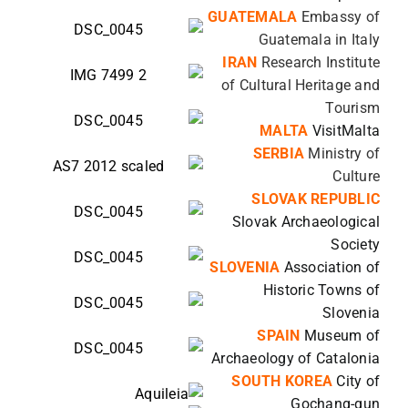
GUATEMALA
Embassy of
Guatemala in Italy
IRAN
Research Institute
of Cultural Heritage and
Tourism
MALTA
VisitMalta
SERBIA
Ministry of
Culture
SLOVAK REPUBLIC
Slovak Archaeological
Society
SLOVENIA
Association of
Historic Towns of
Slovenia
SPAIN
Museum of
Archaeology of Catalonia
SOUTH KOREA
City of
Gochang-gun