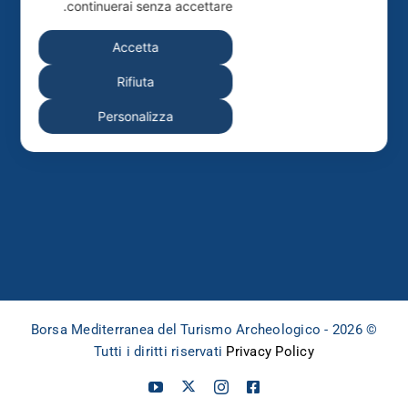
www.leaderonline.it
continuerai senza accettare.
info@bmta.it
Accetta
p.iva 02687910659
Rifiuta
Personalizza
المؤسّس والمدير العام
أوغو بيكاريلّي
© 2026 Borsa Mediterranea del Turismo Archeologico -
Tutti i diritti riservati
Privacy Policy
X
Y
I
F
o
n
a