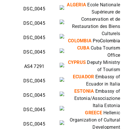
ALGERIA
Ecole Nationale
Supérieure de
Conservation et de
Restauration des Biens
Culturels
COLOMBIA
ProColombia
CUBA
Cuba Touris
m
Office
CYPRUS
Deputy Ministry
of Tourism
ECU
ADOR
Embassy of
Ecuador in Italia
ESTONIA
Embassy of
Estonia/Associazione
Italia Estonia
GREECE
Hellenic
Organization of Cultural
Development