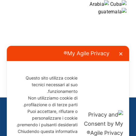
Planimetry
My Agile Privacy®
✕
Questo sito utilizza cookie
tecnici necessari al suo
funzionamento.
Non utilizziamo cookie di
profilazione o di terze parti.
تنظيم التظاهرة وإدارتها
Puoi accettare, rifiutare o
Leader srl
personalizzare i cookie
Via Roma, 226 - 84121 Salerno IT
premendo i pulsanti desiderati.
tel. +39 089 253170
Chiudendo questa informativa