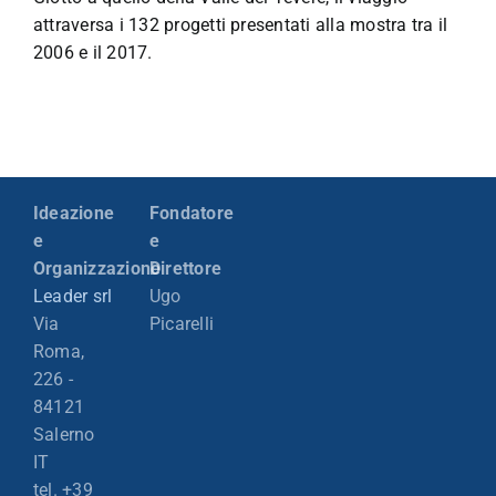
attraversa i 132 progetti presentati alla mostra tra il
2006 e il 2017.
Ideazione
Fondatore
e
e
Organizzazione
Direttore
Leader srl
Ugo
Via
Picarelli
Roma,
226 -
84121
Salerno
IT
tel. +39