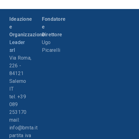
Ideazione
Fondatore
e
e
Organizzazione
Direttore
Leader
Ugo
srl
Picarelli
Via Roma,
226 -
84121
Salerno
IT
tel. +39
089
253170
mail:
info@bmta.it
partita iva