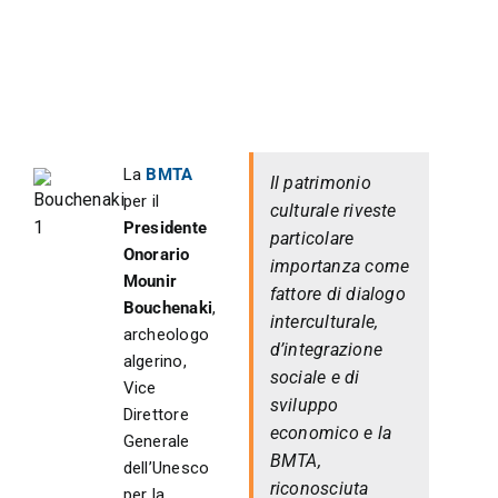
La
BMTA
Il patrimonio
per il
culturale riveste
Presidente
particolare
Onorario
importanza come
Mounir
fattore di dialogo
Bouchenaki
,
interculturale,
archeologo
d’integrazione
algerino,
sociale e di
Vice
sviluppo
Direttore
economico e la
Generale
BMTA,
dell’Unesco
riconosciuta
per la