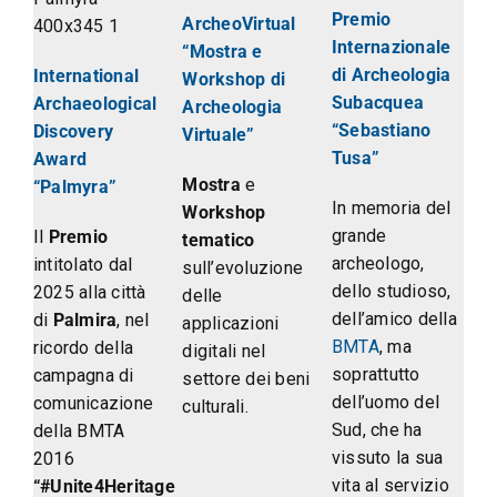
Premio
ArcheoVirtual
Internazionale
“Mostra e
di Archeologia
International
Workshop di
Subacquea
Archaeological
Archeologia
“Sebastiano
Discovery
Virtuale”
Tusa”
Award
Mostra
e
“Palmyra
”
In memoria del
W
orkshop
grande
Il
Premio
tematico
archeologo,
intitolato dal
sull’evoluzione
dello studioso,
2025 alla città
delle
dell’amico della
di
Palmira
, nel
applicazioni
BMTA
, ma
ricordo della
digitali nel
soprattutto
campagna di
settore dei beni
dell’uomo del
comunicazione
culturali.
Sud, che ha
della BMTA
vissuto la sua
2016
vita al servizio
“#Unite4Heritage