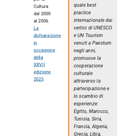
quale best
Cultura
practice
dal 2000
internazionale dai
al 2006.
vertici di UNESCO
La
e UN Tourism
dichiarazione
in
venuti a Paestum
occasione
negli anni,
della
promuove la
XXVII
cooperazione
edizione
culturale
2025
attraverso la
partecipazione e
lo scambio di
esperienze:
Egitto, Marocco,
Tunisia, Siria,
Francia, Algeria,
Grecia, Libia,